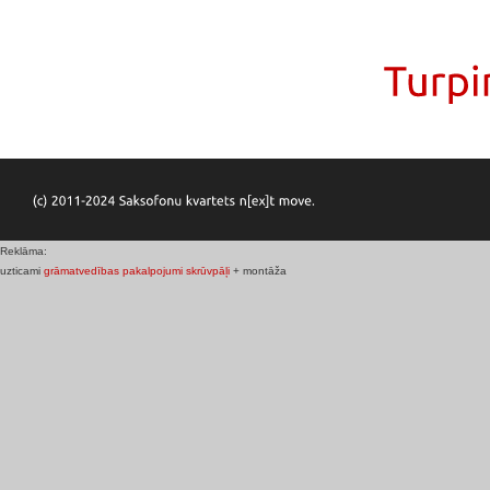
Reklāma:
uzticami
grāmatvedības pakalpojumi
skrūvpāļi
+ montāža